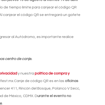
odo de tiempo límite para canjear el código QR
 Al canjear el código QR se entregará un gafete
ngresar al Autódromo, es importante realice
os centro de canje.
privacidad
y nuestra
política de compra y
est.mx.Canje de código QR es en las
oficinas
ncer 411, Rincón del Bosque, Polanco V Secc,
ad de México, CDMX. D
urante el evento no
je
.