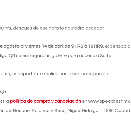
00 hrs, después de ese horario no podrá acceder.
e agosto al viernes 14 de abril de 9 HRS a 18 HRS
, el período 
ódigo QR se entregará un gafete para acceso a Suite.
romo, es importante realice canje con anticipación.
nje.
estra
política de compra y cancelación
en www.speedfest.mx.C
n del Bosque, Polanco V Secc, Miguel Hidalgo, 11580 Ciudad