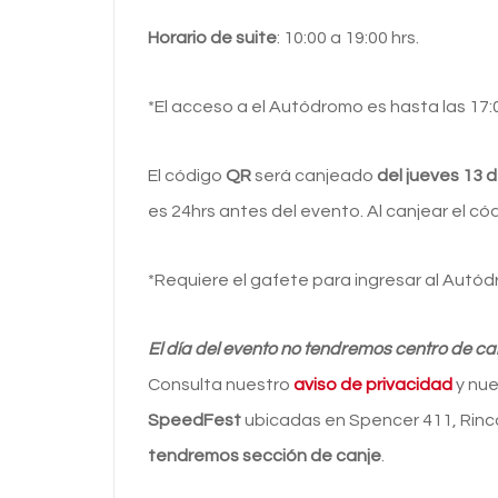
Horario de suite
: 10:00 a 19:00 hrs.
*El acceso a el Autódromo es hasta las 17:
El código
QR
será canjeado
del jueves 13 d
es 24hrs antes del evento. Al canjear el c
*Requiere el gafete para ingresar al Autód
El día del evento no tendremos centro de ca
Consulta nuestro
aviso de privacidad
y nu
SpeedFest
ubicadas en Spencer 411, Rincó
tendremos sección de canje
.