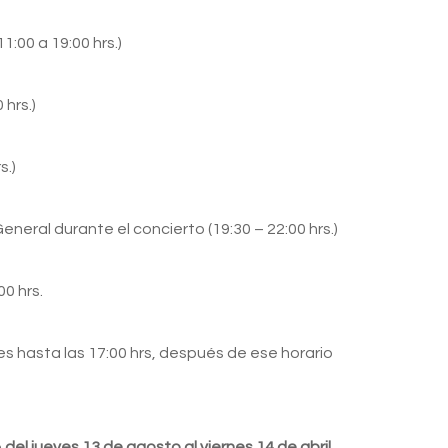
1:00 a 19:00 hrs.)
 hrs.)
s.)
neral durante el concierto (19:30 – 22:00 hrs.)
00 hrs.
s hasta las 17:00 hrs, después de ese horario
o
del jueves 13 de agosto al viernes 14 de abril